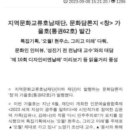
2023-09-08 15:21:20 /
1286
지역문화교류호남재단, 문화담론지 <창> 가
을호(통권62호) 발간
특집기획, ‘오월! 현주소, 그리고 미래’ 다뤄,
문화인 인터뷰, ‘성진기 전 전남대 교수’와의 대담
‘제 10회 디자인비엔날레’ 미리보기 등 읽을거리 풍성
○ 지역문화교류호남재단(이하 재단)이 발행하는 문화담론지
‘창’의 가을호(통권62호)가 발행됐다.
○ 이번 가을호는 지난 6월, 재단이 개최한 인문예술융합축제
<2023 세계 지성이 광주를 말하다>에 시민작가로 참여한 김윤
덕 가족(김유나, 김레나)의 작품 ‘다시 민주주의로!’가 표지를 장
식했으며 특집기획에서는 ‘오월! 현주소, 그리고 미래’를 주제로
▲‘오월! 제대로 가고 있나’ 노영기 조선대 교수, ▲‘용서와 화해