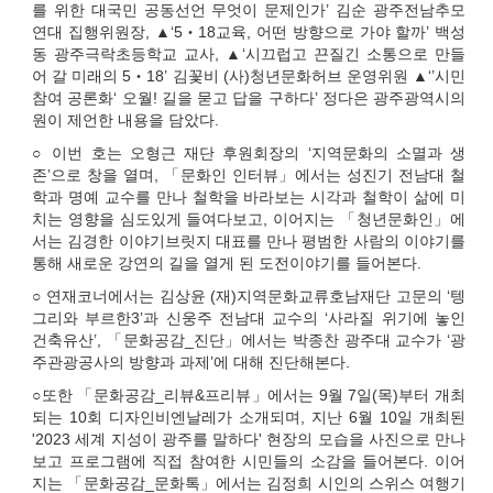
를 위한 대국민 공동선언 무엇이 문제인가’ 김순 광주전남추모
연대 집행위원장, ▲‘5‧18교육, 어떤 방향으로 가야 할까’ 백성
동 광주극락초등학교 교사, ▲‘시끄럽고 끈질긴 소통으로 만들
어 갈 미래의 5‧18’ 김꽃비 (사)청년문화허브 운영위원 ▲‘’시민
참여 공론화‘ 오월! 길을 묻고 답을 구하다’ 정다은 광주광역시의
원이 제언한 내용을 담았다.
○ 이번 호는 오형근 재단 후원회장의 ‘지역문화의 소멸과 생
존’으로 창을 열며, 「문화인 인터뷰」에서는 성진기 전남대 철
학과 명예 교수를 만나 철학을 바라보는 시각과 철학이 삶에 미
치는 영향을 심도있게 들여다보고, 이어지는 「청년문화인」에
서는 김경한 이야기브릿지 대표를 만나 평범한 사람의 이야기를
통해 새로운 강연의 길을 열게 된 도전이야기를 들어본다.
○ 연재코너에서는 김상윤 (재)지역문화교류호남재단 고문의 ‘텡
그리와 부르한3’과 신웅주 전남대 교수의 ‘사라질 위기에 놓인
건축유산’, 「문화공감_진단」에서는 박종찬 광주대 교수가 ‘광
주관광공사의 방향과 과제’에 대해 진단해본다.
○또한 「문화공감_리뷰&프리뷰」에서는 9월 7일(목)부터 개최
되는 10회 디자인비엔날레가 소개되며, 지난 6월 10일 개최된
'2023 세계 지성이 광주를 말하다' 현장의 모습을 사진으로 만나
보고 프로그램에 직접 참여한 시민들의 소감을 들어본다. 이어
지는 「문화공감_문화톡」에서는 김정희 시인의 스위스 여행기