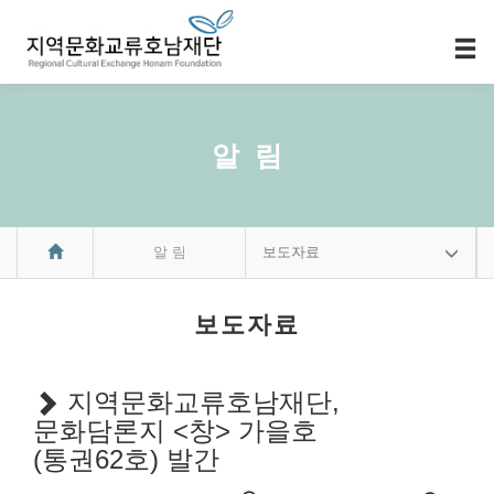
알 림
알 림
보도자료
보도자료
지역문화교류호남재단,
문화담론지 <창> 가을호
(통권62호) 발간