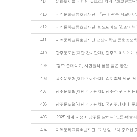
414
문화도시를 시민의 몫으로! 지역문화교류호남재
413
지역문화교류호남재단, 『근대 광주 학교이야
412
지역문화교류호남재단, 병오년에도 ‘한땀기부’
411
지역문화교류호남재단-전남대학교 문헌정보학과,
410
광주문도협(재단 간사단체), 광주의 미래에게 현
409
“광주 근대학교, 시민들의 꿈을 품은 공간”
408
광주문도협(재단 간사단체), 김치축제 달군 ‘달빛
407
광주문도협(재단 간사단체), 광주-대구 시민문화
406
광주문도협(재단 간사단체), 국민주권시대 ‘문
405
‘2025 세계 지성이 광주를 말하다’ 인문·예술
404
지역문화교류호남재단, “기념일 보다 중요한 것