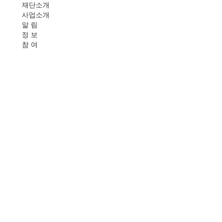
재단소개
사업소개
알 림
정 보
참 여