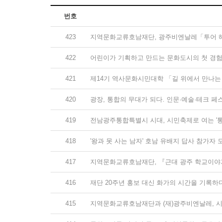
번호
423
지역문화교류호남재단, 광주비엔날레「투어 
422
어린이가 기획하고 만드는 문화도시의 첫 경
421
제14기 역사문화시민대학 「길 위에서 만나는
420
광장, 통합의 무대가 되다. 인문·예술·테크 페
419
전남광주통합특별시 시대, 시민축제로 여는 '통
418
'왕과 못 사는 남자' 호남 유배지 답사 참가자 
417
지역문화교류호남재단, 『근대 광주 학교이야기
416
재단 20주년 홍보 대신 화가의 시간을 기록하
415
지역문화교류호남재단과 (재)광주비엔날레, 시