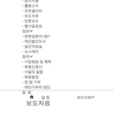
- 공지사항
- 활동소식
- 포토갤러리
- 보도자료
- 언론보도
- 행사일정표
정보
- 문화담론지<창>
- 재단발간도서
- 일반자료실
- 뉴스레터
참여
- 가입방법 및 혜택
- 회원신청서
- 이달의 칼럼
- 회원동정
- 한 땀 기부
- 재단기부자 명단
알 림
알 림
보도자료
보도자료