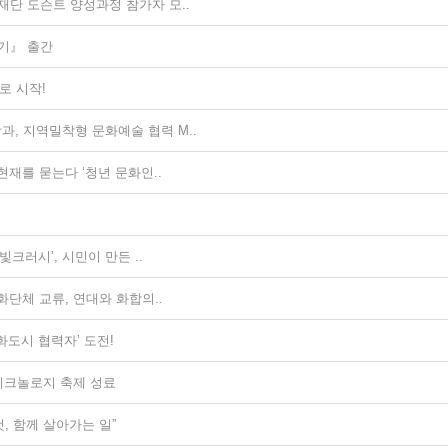
단 도슨트 양성과정 참가자 모..
기』 출간
로 시작!
 지역밀착형 문화예술 협력 M..
재를 묻는다 ‘청년 문화인..
크러시’, 시민이 만든 ..
단체 교류, 연대와 화합의..
화도시 협력자’ 도전!
·테크놀로지 축제 성료
, 함께 살아가는 일”