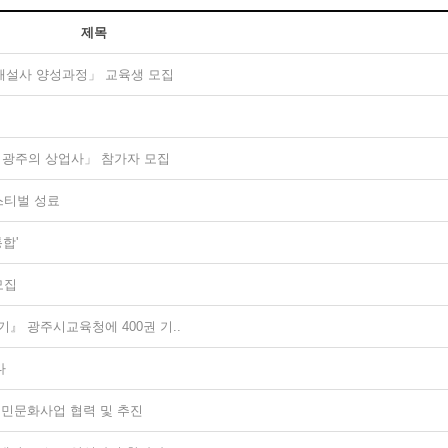
제목
해설사 양성과정」 교육생 모집
험
 광주의 상업사」 참가자 모집
스티벌 성료
합'
모집
』 광주시교육청에 400권 기..
다
민문화사업 협력 및 추진