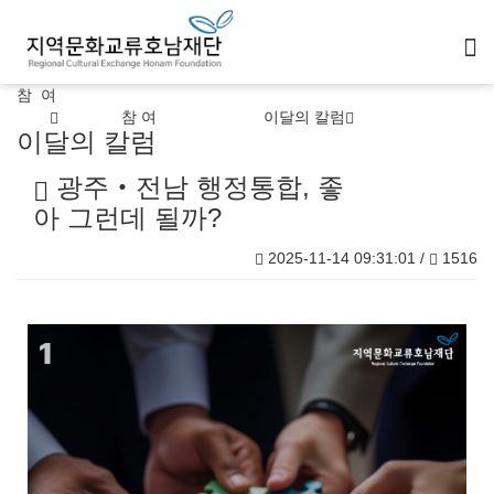
참 여
참 여
이달의 칼럼
이달의 칼럼
광주‧전남 행정통합, 좋
아 그런데 될까?
2025-11-14 09:31:01 /
1516