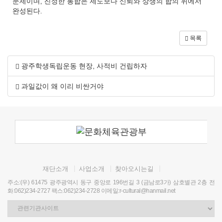
문제이며, 진정한 통합은 제도보다 신뢰와 상생의 합의 위에서
완성된다.
목록
광주학생독립운동 현장, 사적비 건립하자
과일값이 왜 이리 비싼거야
재단소개
사업소개
찾아오시는길
주소:(우) 61475 광주광역시 동구 중앙로 196번길 3 (금남로3가) 삼호별관 2층 전
화:062)234-2727 팩스:062)234-2728 이메일:r-cultural@hanmail.net