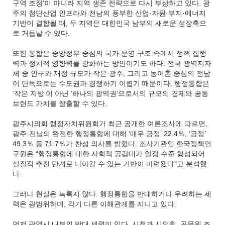
구역 조정’이 아니라 지역 생존 전략으로 다시 부상하고 있다. 광
주의 첨단산업 인프라와 전남의 풍부한 산업·자원·부지·에너지
기반이 결합될 때, 두 지역은 대한민국 남부의 새로운 성장축으
로 거듭날 수 있다.
또한 통합은 중앙정부 중심의 국가 운영 구조 속에서 정책 집행
력과 정치적 영향력을 강화하는 방안이기도 하다. 전국 광역지자
체 중 인구와 재정 규모가 작은 광주, 그리고 농어촌 중심의 전남
이 단독으로는 수도권과 경쟁하기 어렵기 때문이다. 행정통합은
‘작은 지방’이 아닌 ‘하나의 광역권’으로서의 규모의 경제와 공동
브랜드 가치를 창출할 수 있다.
광주시의회 행정자치위원회가 최근 공개한 여론조사에 따르면,
광주·전남의 완전한 행정통합에 대해 ‘매우 긍정’ 22.4％, ‘긍정’
49.3％ 등 71.7％가 찬성 의사를 밝혔다. 조사기관인 한국정책연
구원은 “행정통합에 대한 사회적 공감대가 일정 수준 형성되어
실질적 추진 단계로 나아갈 수 있는 기반이 마련됐다”고 분석했
다.
그러나 현실은 녹록지 않다. 행정통합을 반대하거나 우려하는 세
력은 광범위하며, 각기 다른 이해관계를 지니고 있다.
먼저 광역시 내부의 반대 세력이 있다. 시청과 시의회, 공무원 조