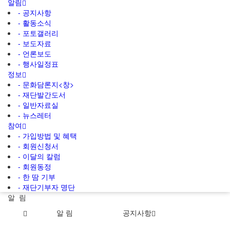
알림
- 공지사항
- 활동소식
- 포토갤러리
- 보도자료
- 언론보도
- 행사일정표
정보
- 문화담론지<창>
- 재단발간도서
- 일반자료실
- 뉴스레터
참여
- 가입방법 및 혜택
- 회원신청서
- 이달의 칼럼
- 회원동정
- 한 땀 기부
- 재단기부자 명단
알 림
알 림
공지사항